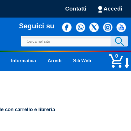
Contatti
Accedi
Seguici su
0
Informatica
Arredi
Siti Web
Il carrello è vuoto
e con carrello e libreria