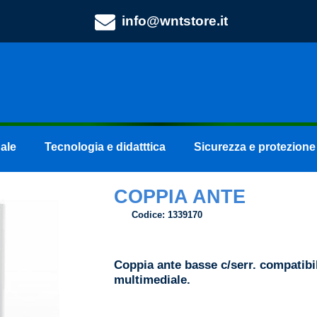
info@wntstore.it
ale
Tecnologia e didatttica
Sicurezza e protezione
COPPIA ANTE
Codice:
1339170
Coppia ante basse c/serr. compatibil
multimediale.