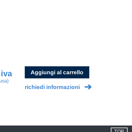
 iva
Aggiungi al carrello
lusa)
➔
richiedi informazioni
TOP