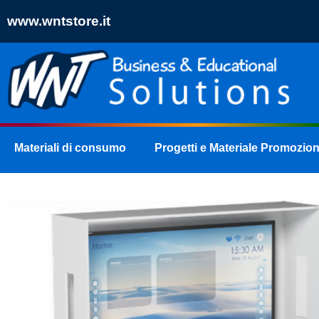
www.wntstore.it
Materiali di consumo
Progetti e Materiale Promozion