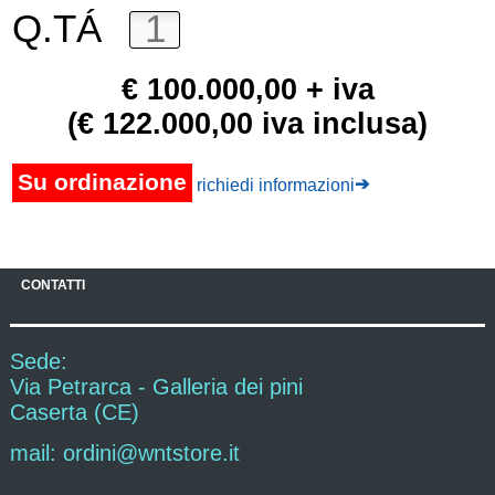
Q.TÁ
€ 100.000,00 + iva
(€ 122.000,00 iva inclusa)
Su ordinazione
➔
richiedi informazioni
CONTATTI
Sede:
Via Petrarca - Galleria dei pini
Caserta (CE)
mail: ordini@wntstore.it