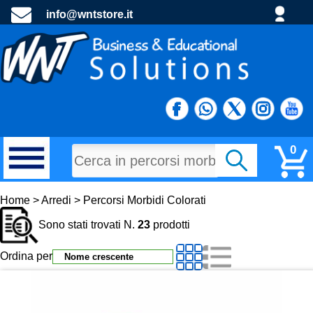
info@wntstore.it
0
MATERIALI DI CONSUMO
Home > Arredi > Percorsi Morbidi Colorati
Sono stati trovati N.
23
prodotti
PROGETTI E MATERIALE PROMOZIONALE
Ordina per
TECNOLOGIA E DIDATTTICA