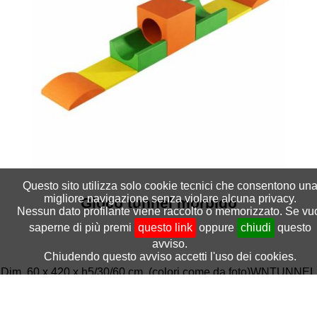
Questo sito utilizza solo cookie tecnici che consentono un
migliore navigazione senza violare alcuna privacy.
Gioco tunnel morbido
Nessun dato profilante viene raccolto o memorizzato. Se vu
saperne di più premi
questo link
oppure
chiudi
questo
avviso.
Chiudendo questo avviso accetti l'uso dei cookies.
Dim. 60 x 420 x h5/30/60 cm. (colori come da foto)
WNTUNNEL
€ 907,00 + iva
(€ 1.106,54 iva inclusa)