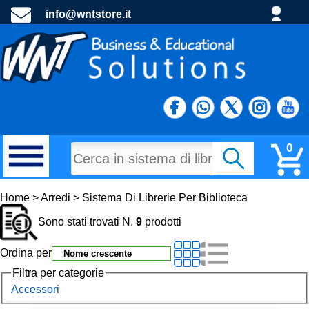
info@wntstore.it
0
MATERIALI DI CONSUMO
Home > Arredi > Sistema Di Librerie Per Biblioteca
Sono stati trovati N.
9
prodotti
PROGETTI E MATERIALE PROMOZIONALE
Ordina per
TECNOLOGIA E DIDATTTICA
Filtra per categorie
Accessori