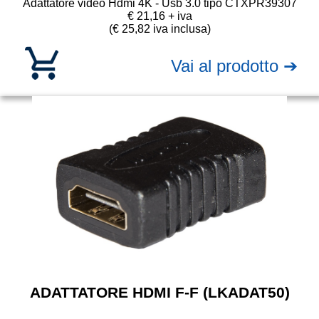
Adattatore video Hdmi 4K - Usb 3.0 tipo C
TXPR39307
€ 21,16 + iva
(€ 25,82 iva inclusa)
Vai al prodotto ➔
ADATTATORE HDMI F-F (LKADAT50)