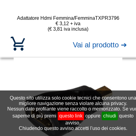
Adattatore Hdmi Femmina/Femmina
TXPR3796
€ 3,12 + iva
(€ 3,81 iva inclusa)
Vai al prodotto ➔
Questo sito utilizza solo cookie tecnici che consentono un
migliore navigazione senza violare alcuna privacy.
Nessun dato profilante viene raccolto o memorizzato. Se vu
saperne di più premi
questo link
oppure
chiudi
questo
avviso.
Chiudendo questo avviso accetti l'uso dei cookies.