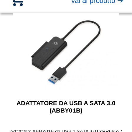
Vai al prodotto ➔
ADATTATORE DA USB A SATA 3.0
(ABBY01B)
Adattatore ABBY01B da USB a SATA 3.0
TXPR66537