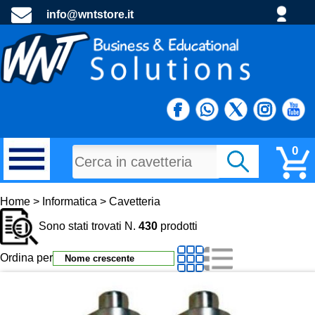
info@wntstore.it
0
MATERIALI DI CONSUMO
Home > Informatica > Cavetteria
Sono stati trovati N.
430
prodotti
PROGETTI E MATERIALE PROMOZIONALE
Ordina per
TECNOLOGIA E DIDATTTICA