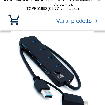
Hub 4 Porte Mini - Hub 4 porte USB 2.0 oin alluminio - Silver
€ 8,01 + iva
TXPR51992
(€ 9,77 iva inclusa)
Vai al prodotto ➔