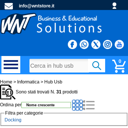
info@wntstore.it
0
MATERIALI DI CONSUMO
Home > Informatica > Hub Usb
Sono stati trovati N.
31
prodotti
PROGETTI E MATERIALE PROMOZIONALE
Ordina per
TECNOLOGIA E DIDATTTICA
Filtra per categorie
Docking