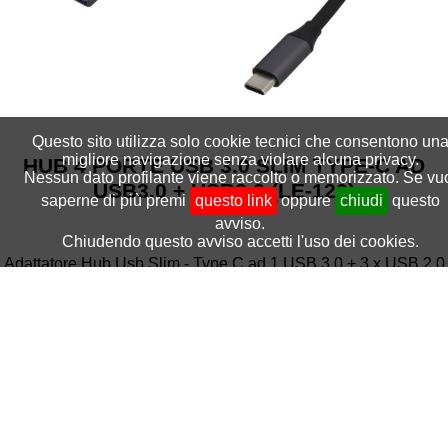
Questo sito utilizza solo cookie tecnici che consentono un
migliore navigazione senza violare alcuna privacy.
HUB 4 PORTE USB 3.0 SLIM TYPE-C AD
Nessun dato profilante viene raccolto o memorizzato. Se vu
USB3.0 + USB2.0 (LE-120)
saperne di più premi
questo link
oppure
chiudi
questo
avviso.
Chiudendo questo avviso accetti l'uso dei cookies.
Adattatore Hub Usb Slim - Type C ad 1 USB 3.0 + 3 x USB 2.0
€ 3,85 + iva
TXPR58137
(€ 4,70 iva inclusa)
Vai al prodotto ➔