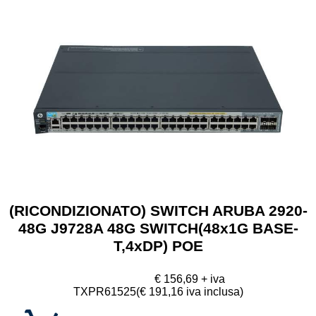
SICUREZZA E PROTEZIONE
INFORMATICA
ARREDI
SITI WEB
(RICONDIZIONATO) SWITCH ARUBA 2920-
48G J9728A 48G SWITCH(48x1G BASE-
T,4xDP) POE
€ 156,69 + iva
TXPR61525
(€ 191,16 iva inclusa)