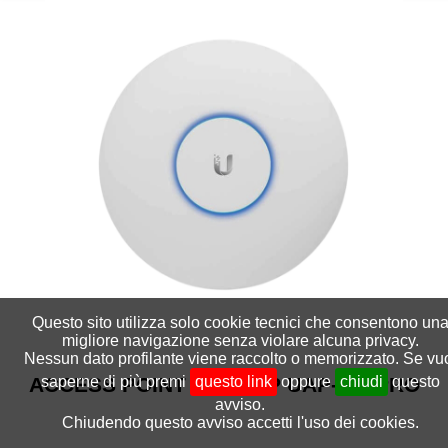
Questo sito utilizza solo cookie tecnici che consentono un
migliore navigazione senza violare alcuna privacy.
Nessun dato profilante viene raccolto o memorizzato. Se vu
saperne di più premi
questo link
oppure
chiudi
questo
ACCESS POINT UNIFI AP UAP-AC-PRO
avviso.
Chiudendo questo avviso accetti l'uso dei cookies.