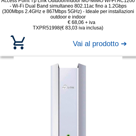
Access Point Tp Link Outdoor/Indoor MU-MIMO Wi-Fi AC1200
- Wi-Fi Dual Band simultaneo 802.11ac fino a 1.2Gbps
(300Mbps 2.4GHz e 867Mbps 5GHz) - Ideale per installazioni
outdoor e indoor
€ 68,06 + iva
TXPR51998
(€ 83,03 iva inclusa)
Vai al prodotto ➔