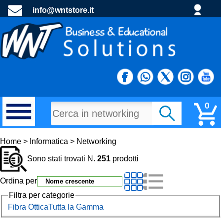
info@wntstore.it
0
MATERIALI DI CONSUMO
Home > Informatica > Networking
Sono stati trovati N.
251
prodotti
PROGETTI E MATERIALE PROMOZIONALE
Ordina per
TECNOLOGIA E DIDATTTICA
Filtra per categorie
Fibra Ottica
Tutta la Gamma