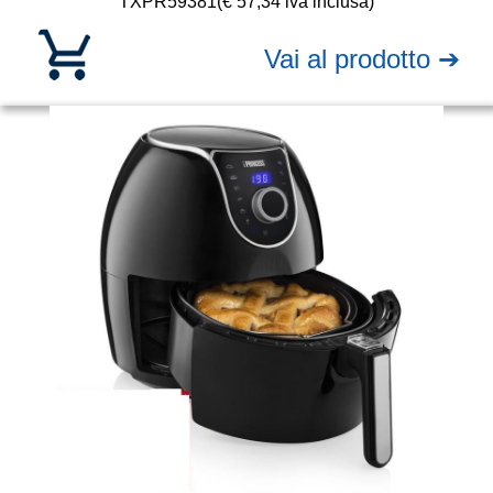
TXPR59381
(€ 57,34 iva inclusa)
Vai al prodotto ➔