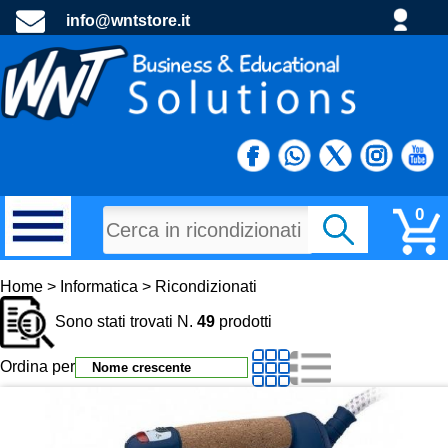
info@wntstore.it
0
MATERIALI DI CONSUMO
Home > Informatica > Ricondizionati
Sono stati trovati N.
49
prodotti
PROGETTI E MATERIALE PROMOZIONALE
Ordina per
TECNOLOGIA E DIDATTTICA