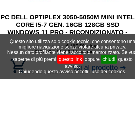
PC DELL OPTIPLEX 3050-5050M MINI INTEL
CORE I5-7 GEN. 16GB 128GB SSD
WINDOWS 11 PRO - RICONDIZIONATO -
(RN45531311)
Questo sito utilizza solo cookie tecnici che consentono un
€ 187,59 + iva
migliore navigazione senza violare alcuna privacy.
TXPR68010
(€ 228,86 iva inclusa)
Nessun dato profilante viene raccolto o memorizzato. Se vu
saperne di più premi
questo link
oppure
chiudi
questo
Vai al prodotto ➔
avviso.
Chiudendo questo avviso accetti l'uso dei cookies.