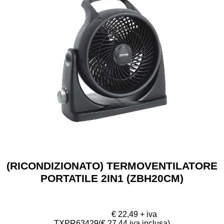
(RICONDIZIONATO) TERMOVENTILATORE
PORTATILE 2IN1 (ZBH20CM)
€ 22,49 + iva
TXPR63429
(€ 27,44 iva inclusa)