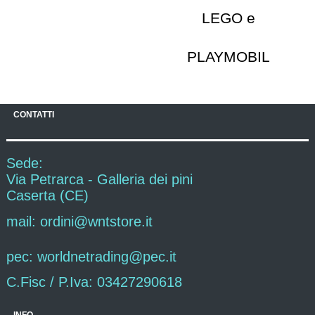
LEGO e
PLAYMOBIL
CONTATTI
Sede:
Via Petrarca - Galleria dei pini
Caserta (CE)
mail: ordini@wntstore.it
pec: worldnetrading@pec.it
C.Fisc / P.Iva: 03427290618