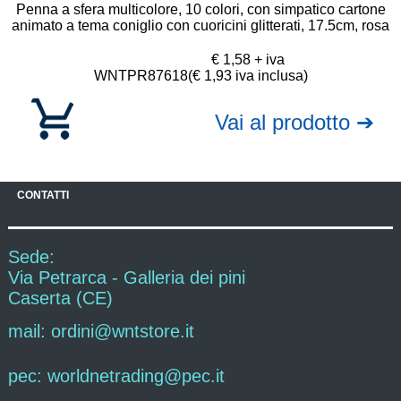
Penna a sfera multicolore, 10 colori, con simpatico cartone
animato a tema coniglio con cuoricini glitterati, 17.5cm, rosa
€ 1,58 + iva
WNTPR87618
(€ 1,93 iva inclusa)
Vai al prodotto ➔
CONTATTI
Sede:
Via Petrarca - Galleria dei pini
Caserta (CE)
mail: ordini@wntstore.it
pec: worldnetrading@pec.it