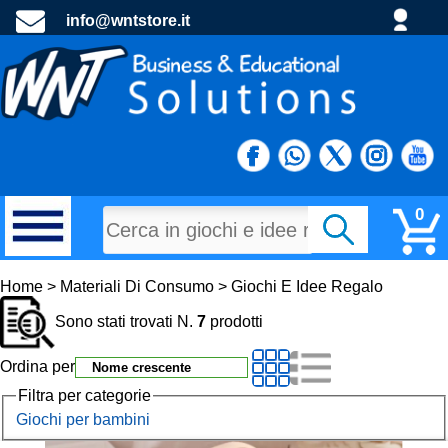
info@wntstore.it
0
MATERIALI DI CONSUMO
Home > Materiali Di Consumo > Giochi E Idee Regalo
Sono stati trovati N.
7
prodotti
PROGETTI E MATERIALE PROMOZIONALE
Ordina per
TECNOLOGIA E DIDATTTICA
Filtra per categorie
Giochi per bambini