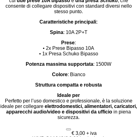
cui
due prese 10A bipasso
e
una presa Schuko
, che
consente di collegare dispositivi con standard diversi nello
stesso punto.
Caratteristiche principali:
Spina
: 10A 2P+T
Prese
:
• 2x Prese Bipasso 10A
• 1x Presa Schuko Bipasso
Potenza massima supportata
: 1500W
Colore
: Bianco
Struttura compatta e robusta
Ideale per
Perfetto per l’uso domestico e professionale, è la soluzione
ideale per collegare
elettrodomestici, alimentatori, caricatori,
apparecchi audio/video e dispositivi da ufficio
in piena
sicurezza.
€ 3,00 + iva