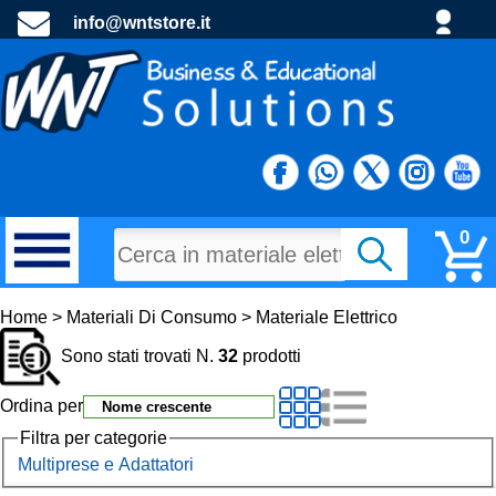
info@wntstore.it
0
MATERIALI DI CONSUMO
Home > Materiali Di Consumo > Materiale Elettrico
Sono stati trovati N.
32
prodotti
PROGETTI E MATERIALE PROMOZIONALE
Ordina per
TECNOLOGIA E DIDATTTICA
Filtra per categorie
Multiprese e Adattatori