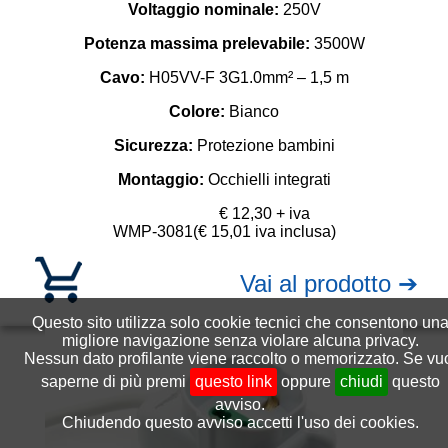
Voltaggio nominale:
250V
Potenza massima prelevabile:
3500W
Cavo:
H05VV-F 3G1.0mm² – 1,5 m
Colore:
Bianco
Sicurezza:
Protezione bambini
Montaggio:
Occhielli integrati
€ 12,30 + iva
WMP-3081
(€ 15,01 iva inclusa)
Vai al prodotto ➔
Questo sito utilizza solo cookie tecnici che consentono un
migliore navigazione senza violare alcuna privacy.
Nessun dato profilante viene raccolto o memorizzato. Se vu
saperne di più premi
questo link
oppure
chiudi
questo
avviso.
Chiudendo questo avviso accetti l'uso dei cookies.