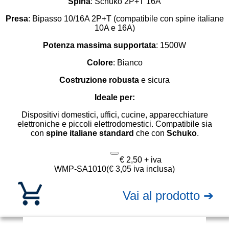
Spina
: Schuko 2P+T 16A
Presa
: Bipasso 10/16A 2P+T (compatibile con spine italiane
10A e 16A)
Potenza massima supportata
: 1500W
Colore
: Bianco
Costruzione robusta
e sicura
Ideale per:
Dispositivi domestici, uffici, cucine, apparecchiature
elettroniche e piccoli elettrodomestici. Compatibile sia
con
spine italiane standard
che con
Schuko
.
€ 2,50 + iva
WMP-SA1010
(€ 3,05 iva inclusa)
Vai al prodotto ➔