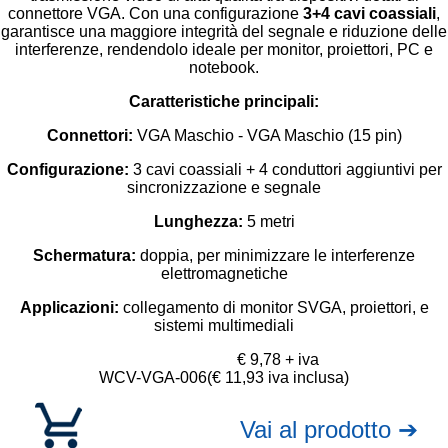
connettore VGA. Con una configurazione
3+4 cavi coassiali
,
garantisce una maggiore integrità del segnale e riduzione delle
interferenze, rendendolo ideale per monitor, proiettori, PC e
notebook.
Caratteristiche principali:
Connettori:
VGA Maschio - VGA Maschio (15 pin)
Configurazione:
3 cavi coassiali + 4 conduttori aggiuntivi per
sincronizzazione e segnale
Lunghezza:
5
metri
Schermatura:
doppia, per minimizzare le interferenze
elettromagnetiche
Applicazioni:
collegamento di monitor SVGA, proiettori, e
sistemi multimediali
€ 9,78 + iva
WCV-VGA-006
(€ 11,93 iva inclusa)
Vai al prodotto ➔